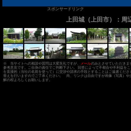
スポンサードリンク
上田城（上田市）：周
※ 当サイトへの相談や質問は大変失礼ですが、
メール
のみとさせていただきま
参考意見です。ご自身の責任でご判断下さい。 回答によって不都合や不利益を
を直接的（当社の名前を使って）に交渉や請求の手段とすることはご遠慮くださ
替えを行いますのでご了承ください。 尚、リンクは自由ですが画像（写真）や
解の程よろしくお願いします。