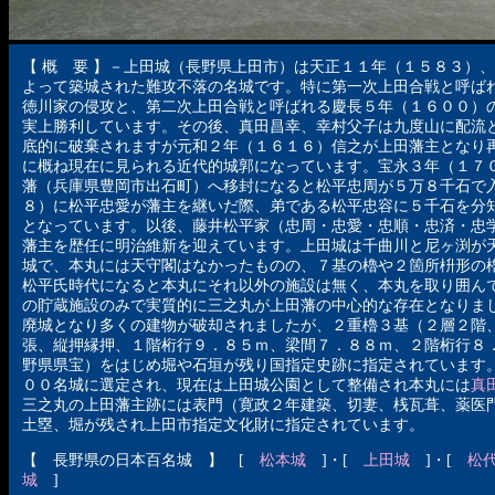
【 概 要 】－上田城（長野県上田市）は天正１１年（１５８３）
よって築城された難攻不落の名城です。特に第一次上田合戦と呼ば
徳川家の侵攻と、第二次上田合戦と呼ばれる慶長５年（１６００）
実上勝利しています。その後、真田昌幸、幸村父子は九度山に配流
底的に破棄されますが元和２年（１６１６）信之が上田藩主となり
に概ね現在に見られる近代的城郭になっています。宝永３年（１７
藩（兵庫県豊岡市出石町）へ移封になると松平忠周が５万８千石で
８）に松平忠愛が藩主を継いだ際、弟である松平忠容に５千石を分
となっています。以後、藤井松平家（忠周・忠愛・忠順・忠済・忠
藩主を歴任に明治維新を迎えています。上田城は千曲川と尼ヶ渕が
城で、本丸には天守閣はなかったものの、７基の櫓や２箇所枡形の
松平氏時代になると本丸にそれ以外の施設は無く、本丸を取り囲ん
の貯蔵施設のみで実質的に三之丸が上田藩の中心的な存在となりま
廃城となり多くの建物が破却されましたが、２重櫓３基（２層２階
張、縦押縁押、１階桁行９．８５ｍ、梁間７．８８ｍ、２階桁行８
野県県宝）をはじめ堀や石垣が残り国指定史跡に指定されています
００名城に選定され、現在は上田城公園として整備され本丸には
真
三之丸の上田藩主跡には表門（寛政２年建築、切妻、桟瓦葺、薬医
土塁、堀が残され上田市指定文化財に指定されています。
【 長野県の日本百名城 】 [
松本城
]・[
上田城
]・[
松
城
]