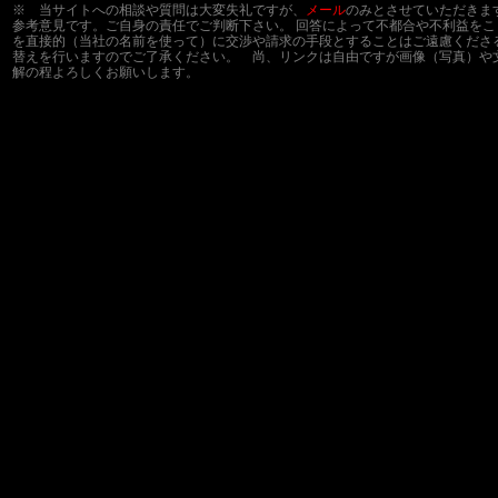
※ 当サイトへの相談や質問は大変失礼ですが、
メール
のみとさせていただきま
参考意見です。ご自身の責任でご判断下さい。 回答によって不都合や不利益を
を直接的（当社の名前を使って）に交渉や請求の手段とすることはご遠慮くださ
替えを行いますのでご了承ください。 尚、リンクは自由ですが画像（写真）や
解の程よろしくお願いします。