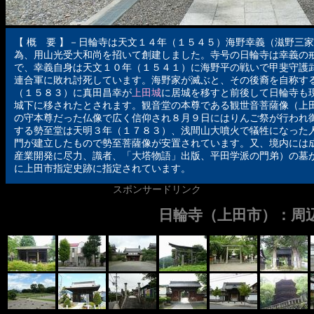
【 概 要 】－日輪寺は天文１４年（１５４５）海野幸義（滋野三
為、用山光受大和尚を招いて創建しました。寺号の日輪寺は幸義の
で、幸義自身は天文１０年（１５４１）に海野平の戦いで甲斐守護
連合軍に敗れ討死しています。海野家が滅ぶと、その後裔を自称す
（１５８３）に真田昌幸が
上田城
に居城を移すと前後して日輪寺も
城下に移されたとされます。観音堂の本尊である観世音菩薩像（上
の守本尊だった仏像で広く信仰され８月９日にはりんご祭が行われ
する勢至堂は天明３年（１７８３）、浅間山大噴火で犠牲になった
門が建立したもので勢至菩薩像が安置されています。又、境内には
産業開発に尽力、識者、「大塔物語」出版、平田学派の門弟）の墓
に上田市指定史跡に指定されています。
スポンサードリンク
日輪寺（上田市）：周